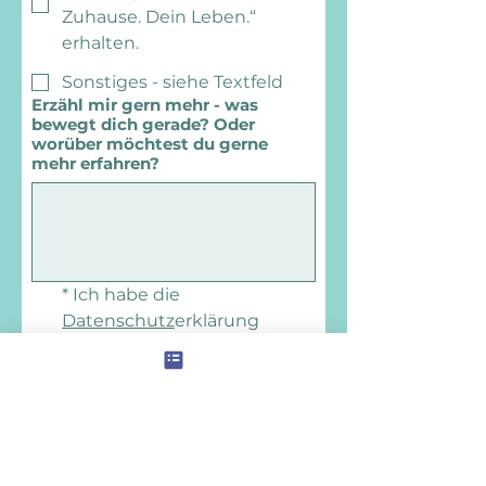
Zuhause. Dein Leben.“
erhalten.
Sonstiges - siehe Textfeld
Erzähl mir gern mehr - was
bewegt dich gerade? Oder
worüber möchtest du gerne
mehr erfahren?
*
Ich habe die 
Datenschutz
erklärung 
gelesen und stimme der 
Verarbeitung meiner Daten 
zur Bearbeitung meiner 
Anfrage zu.