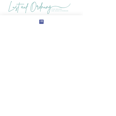
Ordnungsberatung in München
sandy@lust-auf-ordnung.com
München & online weltweit
FÜR RÄUME, DIE DICH STÄRKEN
NEWSLETTER
Melde dich für meinen Newsletter an und
erhalte die Checkliste für das Aufräum-
Fest von Marie Kondo.
KonMari® ist eine eingetragene Marke von KonMari Media,
Inc. und wird mit
Genehmigung verwendet.
Ich bin zertifizierte KonMari Consultant, arbeite jedoch
unabhängig.
© 2025 Lust auf Ordnung