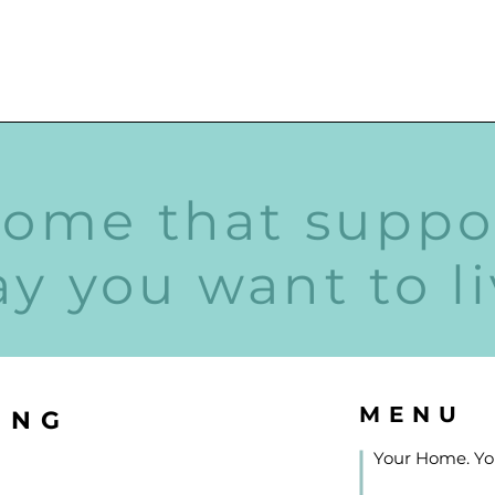
home that suppo
y you want to l
MENU
UNG
Your Home. You