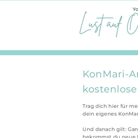
Yo
KonMari-Ar
kostenlos
Trag dich hier für m
dein eigenes KonMar
Und danach gilt: Ganz
bekommst du neue Im