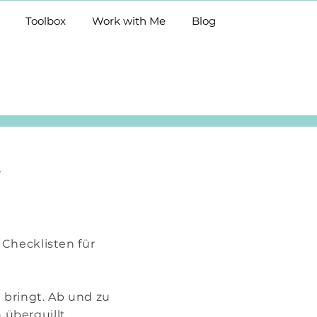
Toolbox
Work with Me
Blog
-
 Checklisten für
e bringt. Ab und zu
überquillt.