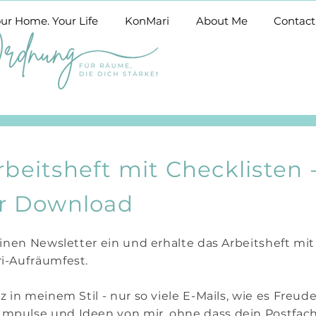
ur Home. Your Life
KonMari
About Me
Contact
beitsheft mit Checklisten 
er Download
einen Newsletter ein und erhalte das Arbeitsheft mit
i-Aufräumfest.
 in meinem Stil - nur so viele E-Mails, wie es Freud
pulse und Ideen von mir, ohne dass dein Postfach 