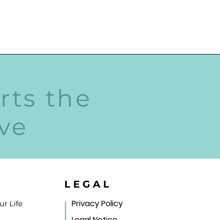
rts the
ive
LEGAL
Privacy Policy
r Life
Legal Notice